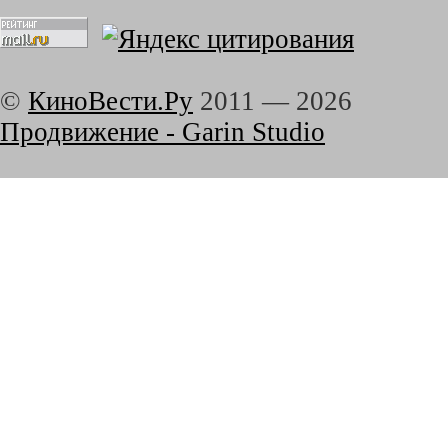
©
КиноВести.Ру
2011 —
2026
Продвижение - Garin Studio