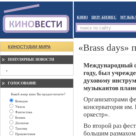
КИНО
ШОУ-БИЗНЕС
МУЗЫК
«Brass days» 
КИНОСТУДИИ МИРА
ПОПУЛЯРНЫЕ НОВОСТИ
Международный фе
году, был учрежде
духовому инструм
ГОЛОСОВАНИЕ
музыкантов плане
Какой жанр кино Вы предпочитаете?
Организаторами фе
Комедия
консерватория им.
Ужасы
Фантастика
оркестр».
Боевик
Детектив
Во второй раз фес
Триллер
большим размахом.
Приключения