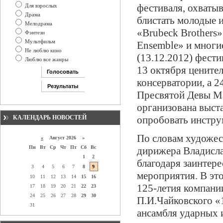
фестиваля, охваты
Для взрослых
Драма
блистать молодые 
Мелодрама
«Brubeck Brothers»
Фэнтези
Мультфильм
Ensemble» и многи
Не люблю кино
(13.12.2012) фест
Люблю все жанры
13 октября цените
консерватории, а 
Пресвятой Девы Ма
организована выст
КАЛЕНДАРЬ НОВОСТЕЙ
опробовать инстру
По словам художест
«
Август 2026 »
Пн
Вт
Ср
Чт
Пт
Сб
Вс
дирижера Владисла
1
2
благодаря заинтере
3
4
5
6
7
8
9
мероприятия. В эт
10
11
12
13
14
15
16
125-летия компани
17
18
19
20
21
22
23
24
25
26
27
28
29
30
П.И.Чайковского «
31
ансамбля ударных 