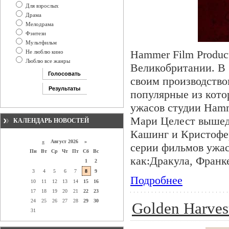
Для взрослых
Драма
Мелодрама
Фэнтези
Мультфильм
Hammer Film Product
Не люблю кино
Люблю все жанры
Великобритании. В 
своим производство
популярные из кот
ужасов студии Ham
Мари Целест вышедш
КАЛЕНДАРЬ НОВОСТЕЙ
Кашинг и Кристофер
«
Август 2026 »
серии фильмов ужас
Пн
Вт
Ср
Чт
Пт
Сб
Вс
как:Дракула, Франк
1
2
3
4
5
6
7
8
9
Подробнее
10
11
12
13
14
15
16
17
18
19
20
21
22
23
24
25
26
27
28
29
30
Golden Harves
31