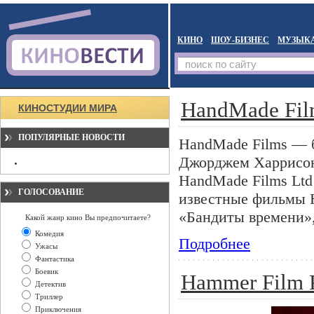
КИНО
ШОУ-БИЗНЕС
МУЗЫК
HandMade Fil
КИНОСТУДИИ МИРА
ПОПУЛЯРНЫЕ НОВОСТИ
HandMade Films — б
Джорджем Харрисон
HandMade Films Ltd
ГОЛОСОВАНИЕ
известные фильмы 
«Бандиты времени»,
Какой жанр кино Вы предпочитаете?
Комедия
Подробнее
Ужасы
Фантастика
Боевик
Hammer Film P
Детектив
Триллер
Приключения