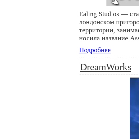
Ealing Studios — с
лондонском пригоро
территории, занимае
носила название Asso
Подробнее
DreamWorks