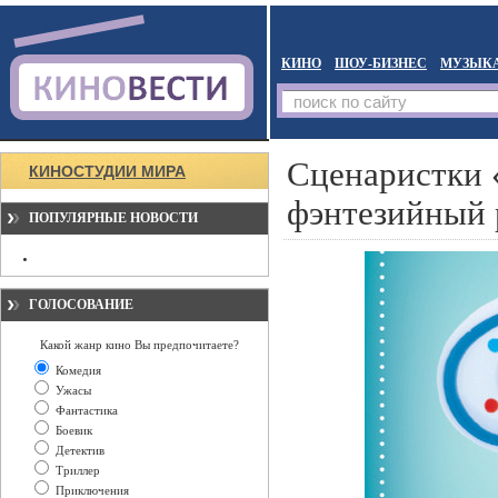
КИНО
ШОУ-БИЗНЕС
МУЗЫК
Сценаристки 
КИНОСТУДИИ МИРА
фэнтезийный 
ПОПУЛЯРНЫЕ НОВОСТИ
ГОЛОСОВАНИЕ
Какой жанр кино Вы предпочитаете?
Комедия
Ужасы
Фантастика
Боевик
Детектив
Триллер
Приключения