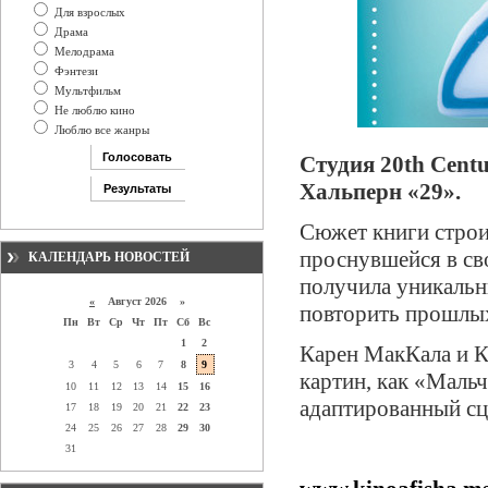
Для взрослых
Драма
Мелодрама
Фэнтези
Мультфильм
Не люблю кино
Люблю все жанры
Студия 20th Cent
Хальперн «29».
Сюжет книги стро
проснувшейся в сво
КАЛЕНДАРЬ НОВОСТЕЙ
получила уникальн
«
Август 2026 »
повторить прошлы
Пн
Вт
Ср
Чт
Пт
Сб
Вс
1
2
Карен МакКала и К
3
4
5
6
7
8
9
картин, как «Мальч
10
11
12
13
14
15
16
адаптированный сц
17
18
19
20
21
22
23
24
25
26
27
28
29
30
31