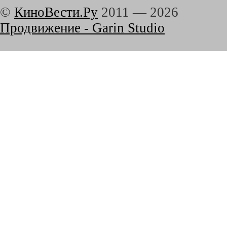
©
КиноВести.Ру
2011 —
2026
Продвижение - Garin Studio