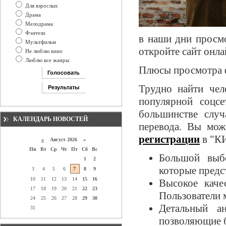
Для взрослых
Драма
Мелодрама
Фэнтези
в наши дни просмо
Мультфильм
откройте сайт онл
Не люблю кино
Люблю все жанры
Плюсы просмотра 
Трудно найти чел
популярной соцс
большинстве случ
КАЛЕНДАРЬ НОВОСТЕЙ
перевода. Вы мо
регистрации
в "К
«
Август 2026 »
Пн
Вт
Ср
Чт
Пт
Сб
Вс
Большой выб
1
2
которые предс
3
4
5
6
7
8
9
10
11
12
13
14
15
16
Высокое каче
17
18
19
20
21
22
23
Пользователи 
24
25
26
27
28
29
30
Детальный а
31
позволяющие б