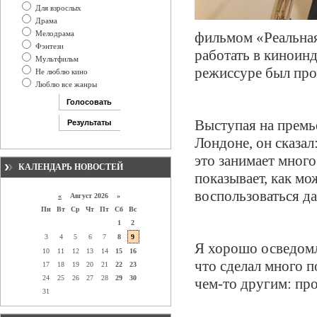
Для взрослых
Драма
Мелодрама
фильмом «Реальная
Фэнтези
работать в киноинд
Мультфильм
режиссуре был про
Не люблю кино
Люблю все жанры
Выступая на премь
Лондоне, он сказал
это занимает мног
КАЛЕНДАРЬ НОВОСТЕЙ
показывает, как мо
воспользоваться да
«
Август 2026 »
Пн
Вт
Ср
Чт
Пт
Сб
Вс
1
2
3
4
5
6
7
8
9
Я хорошо осведомл
10
11
12
13
14
15
16
что сделал много п
17
18
19
20
21
22
23
24
25
26
27
28
29
30
чем-то другим: про
31