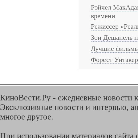
Рэйчел МакАдам
времени
Режиссер «Реал
Зои Дешанель п
Лучшие фильмы
Форест Уитакер
КиноВести.Ру - ежедневные новости к
Эксклюзивные новости и интервью, ан
многое другое.
При использовании материалов сайта с