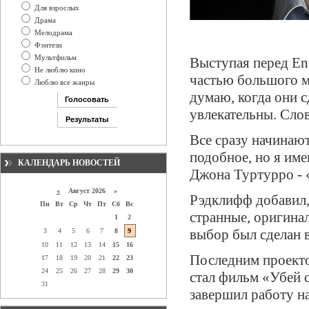
Для взрослых
Драма
Мелодрама
Фэнтези
Мультфильм
Выступая перед Ent
Не люблю кино
частью большого м
Люблю все жанры
думаю, когда они 
увлекательны. Сло
Все сразу начинают
подобное, но я им
КАЛЕНДАРЬ НОВОСТЕЙ
Джона Туртурро - 
«
Август 2026 »
Рэдклифф добавил,
Пн
Вт
Ср
Чт
Пт
Сб
Вс
странные, оригина
1
2
выбор был сделан в
3
4
5
6
7
8
9
10
11
12
13
14
15
16
Последним проекто
17
18
19
20
21
22
23
24
25
26
27
28
29
30
стал фильм «Убей 
31
завершил работу н