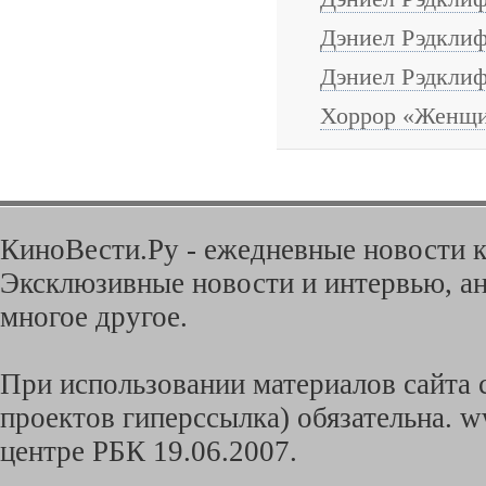
Дэниел Рэдклиф
Дэниел Рэдклиф
Хоррор «Женщи
КиноВести.Ру - ежедневные новости к
Эксклюзивные новости и интервью, ан
многое другое.
При использовании материалов сайта с
проектов гиперссылка) обязательна. w
центре РБК 19.06.2007.