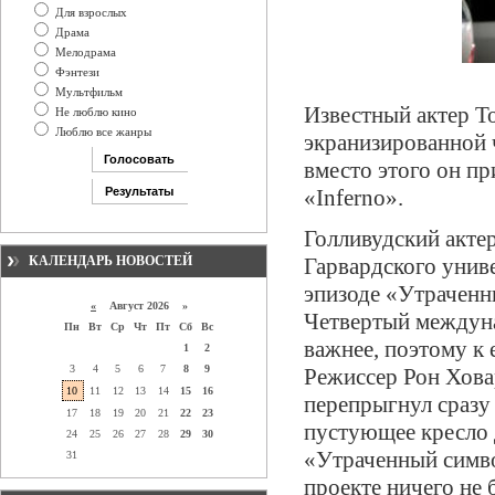
Для взрослых
Драма
Мелодрама
Фэнтези
Мультфильм
Известный актер То
Не люблю кино
Люблю все жанры
экранизированной 
вместо этого он пр
«Inferno».
Голливудский акте
КАЛЕНДАРЬ НОВОСТЕЙ
Гарвардского униве
эпизоде «Утраченн
«
Август 2026 »
Четвертый междуна
Пн
Вт
Ср
Чт
Пт
Сб
Вс
важнее, поэтому к 
1
2
3
4
5
6
7
8
9
Режиссер Рон Ховар
10
11
12
13
14
15
16
перепрыгнул сразу 
17
18
19
20
21
22
23
пустующее кресло 
24
25
26
27
28
29
30
«Утраченный символ
31
проекте ничего не 