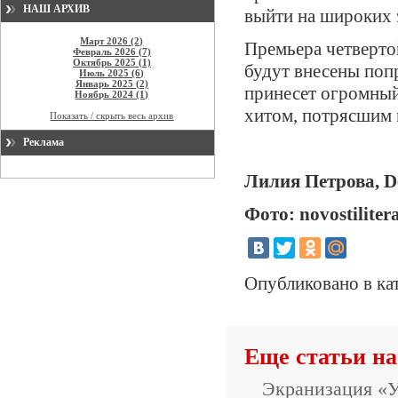
НАШ АРХИВ
выйти на широких э
Март 2026 (2)
Премьера четвертой
Февраль 2026 (7)
Октябрь 2025 (1)
будут внесены поп
Июль 2025 (6)
Январь 2025 (2)
принесет огромный
Ноябрь 2024 (1)
хитом, потрясшим 
Показать / скрыть весь архив
Реклама
Лилия Петрова, De
Фото: novostiliter
Опубликовано в ка
Еще статьи на
Экранизация «У