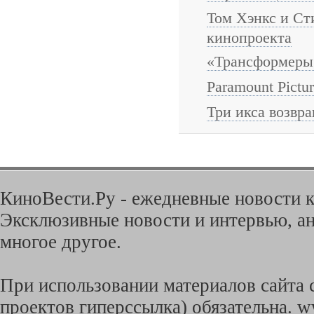
Том Хэнкс и Ст
кинопроекта
«Трансформеры 
Paramount Pictu
Три икса возвр
КиноВести.Ру - ежедневные новости к
Эксклюзивные новости и интервью, ан
многое другое.
При использовании материалов сайта с
проектов гиперссылка) обязательна. w