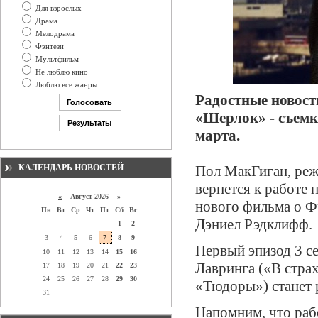
Для взрослых
Драма
Мелодрама
Фэнтези
Мультфильм
Не люблю кино
Люблю все жанры
Радостные новост
«Шерлок» - съемк
марта.
КАЛЕНДАРЬ НОВОСТЕЙ
Пол МакГиган, реж
вернется к работе 
«
Август 2026 »
нового фильма о Ф
Пн
Вт
Ср
Чт
Пт
Сб
Вс
Дэниел Рэдклифф.
1
2
3
4
5
6
7
8
9
Первый эпизод 3 с
10
11
12
13
14
15
16
Лавринга («В стра
17
18
19
20
21
22
23
24
25
26
27
28
29
30
«Тюдоры») станет 
31
Напомним, что раб