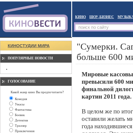
КИНО
ШОУ-БИЗНЕС
МУЗЫК
"Сумерки. Саг
КИНОСТУДИИ МИРА
больше 600 м
ПОПУЛЯРНЫЕ НОВОСТИ
Мировые кассовые
превысили 600 ми
ГОЛОСОВАНИЕ
финальной дилоги
Какой жанр кино Вы предпочитаете?
картин 2011 года.
Комедия
Ужасы
Фантастика
В целом же по ито
Боевик
оставили желать мн
Детектив
года находившиеся
Триллер
Приключения