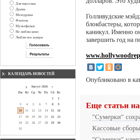
долларов. Это худш
Для взрослых
Драма
Голливудские мэйд
Мелодрама
Фэнтези
блокбастеры, кото
Мультфильм
каникул. Именно он
Не люблю кино
Люблю все жанры
завершить год на п
www.hollywoodrep
КАЛЕНДАРЬ НОВОСТЕЙ
Опубликовано в ка
«
Август 2026 »
Пн
Вт
Ср
Чт
Пт
Сб
Вс
1
2
Еще статьи на
3
4
5
6
7
8
9
10
11
12
13
14
15
16
"Сумерки" сохр
17
18
19
20
21
22
23
24
25
26
27
28
29
30
Кассовые сборы
31
"Сумерки" удер