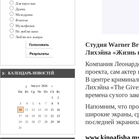
Для взрослых
Драма
Мелодрама
Фэнтези
Мультфильм
Не люблю кино
Люблю все жанры
Студия Warner Br
Лихэйна «Жизнь в 
Компания Леонард
проекта, сам актер
КАЛЕНДАРЬ НОВОСТЕЙ
В центре криминал
Лихэйна «The Given
«
Август 2026 »
Пн
Вт
Ср
Чт
Пт
Сб
Вс
времена сухого зак
1
2
3
4
5
6
7
8
9
Напомним, что про
10
11
12
13
14
15
16
широкие экраны, с
17
18
19
20
21
22
23
последней экраниз
24
25
26
27
28
29
30
31
www.kinoafisha.m