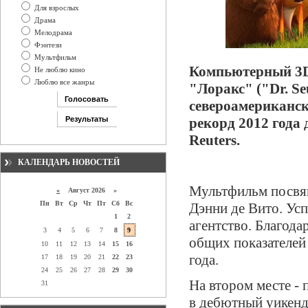
Для взрослых
Драма
Мелодрама
Фэнтези
Мультфильм
Компьютерный 3D-
Не люблю кино
Люблю все жанры
"Лоракс" ("Dr. Se
североамериканск
рекорд 2012 года 
Reuters.
КАЛЕНДАРЬ НОВОСТЕЙ
Мультфильм посвящ
«
Август 2026 »
Пн
Вт
Ср
Чт
Пт
Сб
Вс
Дэнни де Вито. Усп
1
2
агентство. Благода
3
4
5
6
7
8
9
общих показателей
10
11
12
13
14
15
16
года.
17
18
19
20
21
22
23
24
25
26
27
28
29
30
На втором месте -
31
в дебютный уикенд