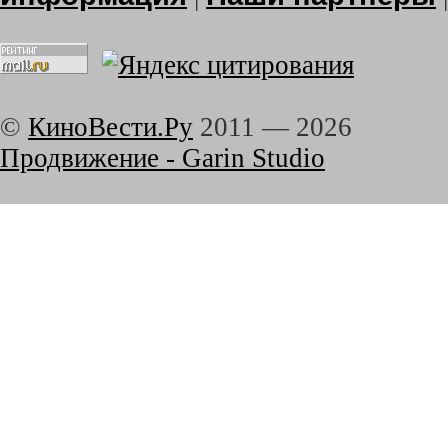
©
КиноВести.Ру
2011 —
2026
Продвижение - Garin Studio