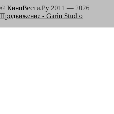
©
КиноВести.Ру
2011 —
2026
Продвижение - Garin Studio