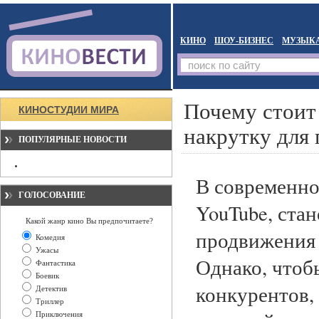
КИНО
ШОУ-БИЗНЕС
МУЗЫК
Почему стоит
КИНОСТУДИИ МИРА
накрутку для
ПОПУЛЯРНЫЕ НОВОСТИ
В современно
ГОЛОСОВАНИЕ
YouTube, ста
Какой жанр кино Вы предпочитаете?
продвижения 
Комедия
Ужасы
Однако, чтоб
Фантастика
Боевик
конкурентов,
Детектив
Триллер
Приключения