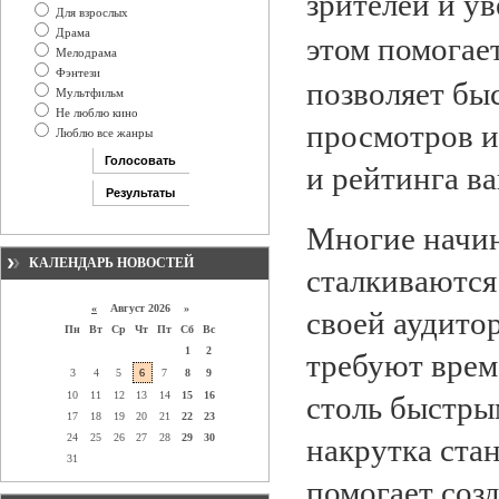
зрителей и у
Для взрослых
Драма
этом помогае
Мелодрама
Фэнтези
позволяет бы
Мультфильм
Не люблю кино
просмотров и
Люблю все жанры
и рейтинга ва
Многие начин
КАЛЕНДАРЬ НОВОСТЕЙ
сталкиваются
своей аудито
«
Август 2026 »
Пн
Вт
Ср
Чт
Пт
Сб
Вс
требуют време
1
2
3
4
5
6
7
8
9
столь быстры
10
11
12
13
14
15
16
17
18
19
20
21
22
23
накрутка ста
24
25
26
27
28
29
30
31
помогает соз