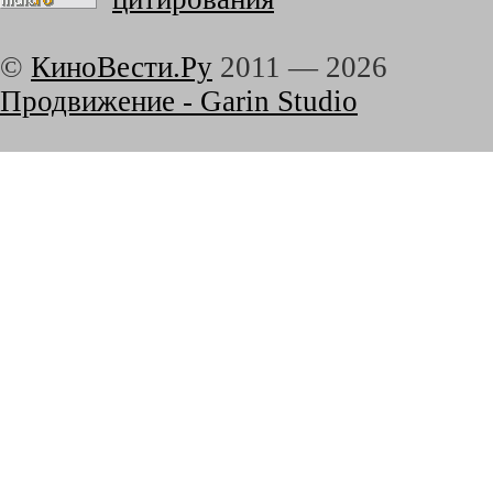
©
КиноВести.Ру
2011 —
2026
Продвижение - Garin Studio