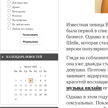
Для взрослых
Драма
Мелодрама
Фэнтези
Мультфильм
Известная певица 
Не люблю кино
Люблю все жанры
была первой в спи
бизнесе. Однако в
Шейк, которая стал
версии популярно
Глядя на соблазни
КАЛЕНДАРЬ НОВОСТЕЙ
она уже дважды ст
«
Август 2026 »
девушки. Поэтому 
Пн
Вт
Ср
Чт
Пт
Сб
Вс
занимает лидирующ
1
2
красотой восхищае
3
4
5
6
7
8
9
10
11
12
13
14
15
16
музыка онлайн
ее
17
18
19
20
21
22
23
24
25
26
27
28
29
30
Однако в этом году
31
сексуальных. Покло