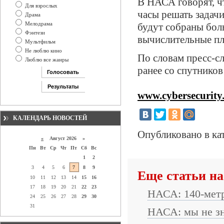
В НАСА говорят, ч
Для взрослых
часы решать задачи
Драма
Мелодрама
будут собраны бол
Фэнтези
вычислительные п
Мультфильм
Не люблю кино
По словам пресс-с
Люблю все жанры
ранее со спутнико
www.cybersecurity
КАЛЕНДАРЬ НОВОСТЕЙ
Опубликовано в ка
«
Август 2026 »
Пн
Вт
Ср
Чт
Пт
Сб
Вс
1
2
3
4
5
6
7
8
9
Еще статьи на
10
11
12
13
14
15
16
17
18
19
20
21
22
23
НАСА: 140-метр
24
25
26
27
28
29
30
31
НАСА: мы не зн