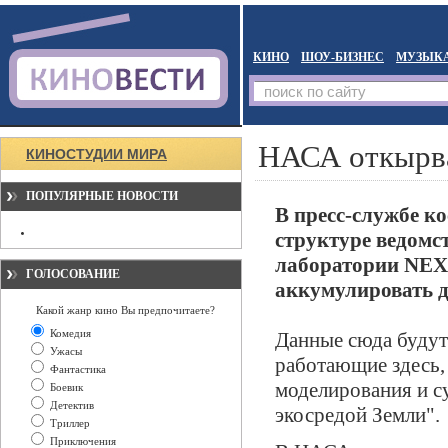
КИНО
ШОУ-БИЗНЕС
МУЗЫК
НАСА откырв
КИНОСТУДИИ МИРА
ПОПУЛЯРНЫЕ НОВОСТИ
В пресс-службе к
структуре ведомс
лаборатории NEX 
ГОЛОСОВАНИЕ
аккумулировать 
Какой жанр кино Вы предпочитаете?
Комедия
Данные сюда будут 
Ужасы
работающие здесь,
Фантастика
моделирования и с
Боевик
Детектив
экосредой Земли".
Триллер
Приключения