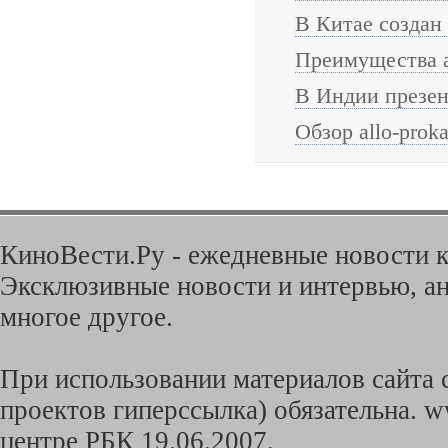
В Китае создан
Преимущества ав
В Индии презен
Обзор allo-proka
КиноВести.Ру - ежедневные новости к
Эксклюзивные новости и интервью, ан
многое другое.
При использовании материалов сайта с
проектов гиперссылка) обязательна. w
центре РБК 19.06.2007.