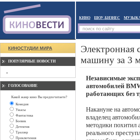
КИНО
ШОУ-БИЗНЕС
МУЗЫК
Электронная 
КИНОСТУДИИ МИРА
машину за 3 
ПОПУЛЯРНЫЕ НОВОСТИ
Независимые эксп
автомобилей BMW
ГОЛОСОВАНИЕ
работающих без 
Какой жанр кино Вы предпочитаете?
Комедия
Накануне на автом
Ужасы
Фантастика
владелец автомоби
Боевик
методики похитил а
Детектив
реального преступл
Триллер
Приключения