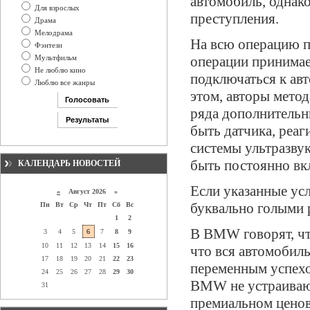
автомобиль, однако
Для взрослых
преступления.
Драма
Мелодрама
На всю операцию п
Фэнтези
Мультфильм
операции принимае
Не люблю кино
подключаться к ав
Люблю все жанры
этом, авторы метод
ряда дополнительн
быть датчика, реаг
системы ультразву
быть постоянно вк
КАЛЕНДАРЬ НОВОСТЕЙ
Если указанные ус
«
Август 2026 »
буквально голыми 
Пн
Вт
Ср
Чт
Пт
Сб
Вс
1
2
В BMW говорят, чт
3
4
5
6
7
8
9
10
11
12
13
14
15
16
что вся автомобиль
17
18
19
20
21
22
23
переменным успехом
24
25
26
27
28
29
30
BMW не устраивают
31
премиальном ценов