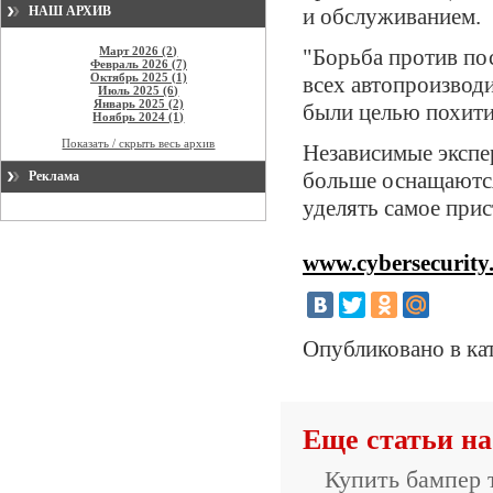
НАШ АРХИВ
и обслуживанием.
Март 2026 (2)
"Борьба против по
Февраль 2026 (7)
Октябрь 2025 (1)
всех автопроизвод
Июль 2025 (6)
Январь 2025 (2)
были целью похитит
Ноябрь 2024 (1)
Показать / скрыть весь архив
Независимые экспе
больше оснащаются
Реклама
уделять самое при
www.cybersecurity
Опубликовано в ка
Еще статьи на
Купить бампер