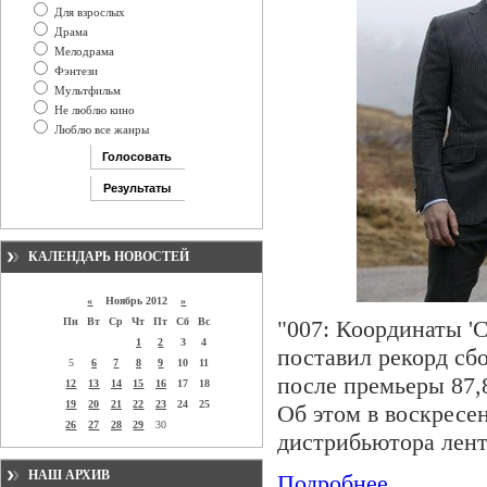
Для взрослых
Драма
Мелодрама
Фэнтези
Мультфильм
Не люблю кино
Люблю все жанры
КАЛЕНДАРЬ НОВОСТЕЙ
«
Ноябрь 2012
»
Пн
Вт
Ср
Чт
Пт
Сб
Вс
"007: Координаты 'С
1
2
3
4
поставил рекорд сб
5
6
7
8
9
10
11
после премьеры 87,
12
13
14
15
16
17
18
19
20
21
22
23
24
25
Об этом в воскресен
26
27
28
29
30
дистрибьютора лент
НАШ АРХИВ
Подробнее