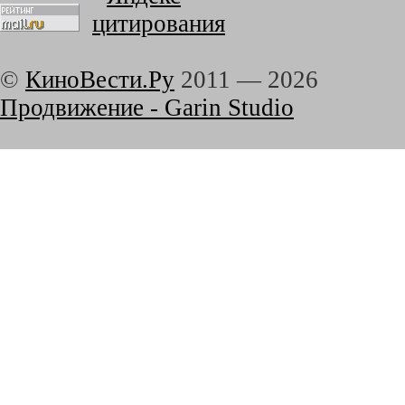
©
КиноВести.Ру
2011 —
2026
Продвижение - Garin Studio