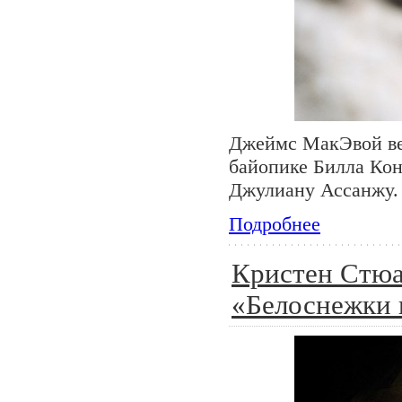
Джеймс МакЭвой вед
байопике Билла Кон
Джулиану Ассанжу.
Подробнее
Кристен Стюа
«Белоснежки 